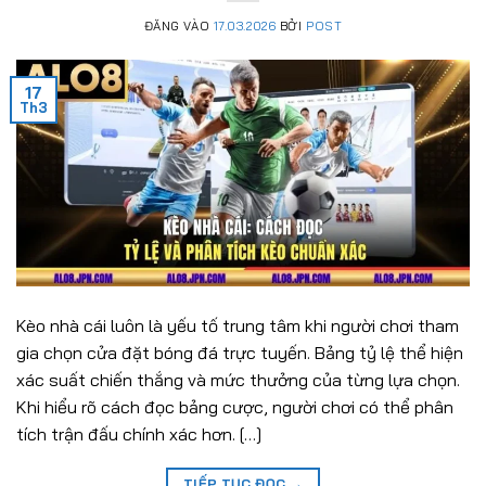
ĐĂNG VÀO
17.03.2026
BỞI
POST
17
Th3
Kèo nhà cái luôn là yếu tố trung tâm khi người chơi tham
gia chọn cửa đặt bóng đá trực tuyến. Bảng tỷ lệ thể hiện
xác suất chiến thắng và mức thưởng của từng lựa chọn.
Khi hiểu rõ cách đọc bảng cược, người chơi có thể phân
tích trận đấu chính xác hơn. […]
TIẾP TỤC ĐỌC
→