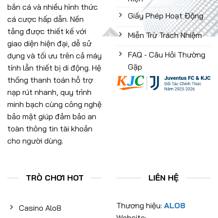
bắn cá và nhiều hình thức
Giấy Phép Hoạt Động
cá cược hấp dẫn. Nền
tảng được thiết kế với
Miễn Trừ Trách Nhiệm
giao diện hiện đại, dễ sử
FAQ - Câu Hỏi Thường
dụng và tối ưu trên cả máy
Gặp
tính lẫn thiết bị di động. Hệ
thống thanh toán hỗ trợ
nạp rút nhanh, quy trình
minh bạch cùng công nghệ
bảo mật giúp đảm bảo an
toàn thông tin tài khoản
cho người dùng.
TRÒ CHƠI HOT
LIÊN HỆ
Thương hiệu:
ALO8
Casino Alo8
Website: