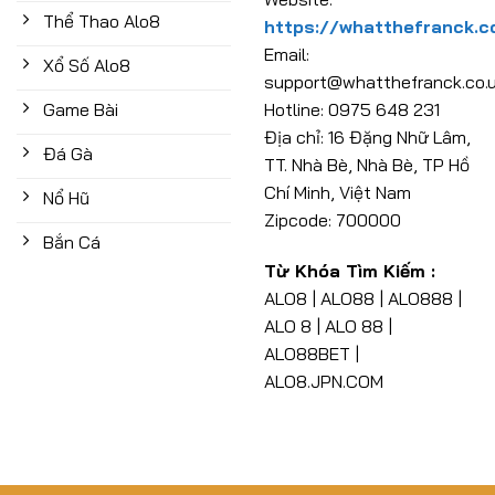
Thể Thao Alo8
https://whatthefranck.c
Email:
Xổ Số Alo8
support@whatthefranck.co.
Game Bài
Hotline: 0975 648 231
Địa chỉ: 16 Đặng Nhữ Lâm,
Đá Gà
TT. Nhà Bè, Nhà Bè, TP Hồ
Chí Minh, Việt Nam
Nổ Hũ
Zipcode: 700000
Bắn Cá
Từ Khóa Tìm Kiếm :
ALO8 | ALO88 | ALO888 |
ALO 8 | ALO 88 |
ALO88BET |
ALO8.JPN.COM