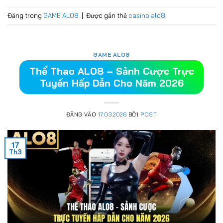
Đăng trong
GAME ALO8
|
Được gắn thẻ
casino alo8
GAME ALO8
Thể Thao ALO8 – Sảnh Cược Trực
Tuyến Hấp Dẫn Cho Năm 2026
ĐĂNG VÀO
17.03.2026
BỞI
POST
17
Th3