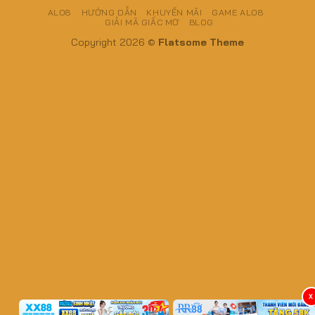
ALO8
HƯỚNG DẪN
KHUYẾN MÃI
GAME ALO8
GIẢI MÃ GIẤC MƠ
BLOG
Copyright 2026 ©
Flatsome Theme
X