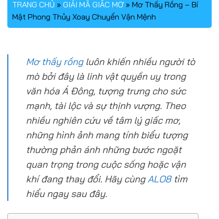
TRANG CHỦ
»
GIẢI MÃ GIẤC MƠ
»
Mơ Thấy Rồng – Bí
Mật Phong Thủy Xoay Chuyển Vận Mệnh
Mơ thấy rồng
luôn khiến nhiều người tò
mò bởi đây là linh vật quyền uy trong
văn hóa Á Đông, tượng trưng cho sức
mạnh, tài lộc và sự thịnh vượng. Theo
nhiều nghiên cứu về tâm lý giấc mơ,
những hình ảnh mang tính biểu tượng
thường phản ánh những bước ngoặt
quan trọng trong cuộc sống hoặc vận
khí đang thay đổi. Hãy cùng
ALO8
tìm
hiểu ngay sau đây.