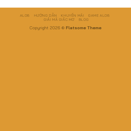
ALO8
HƯỚNG DẪN
KHUYẾN MÃI
GAME ALO8
GIẢI MÃ GIẤC MƠ
BLOG
Copyright 2026 ©
Flatsome Theme