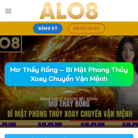
Bỏ
qua
nội
dung
ĐĂNG KÝ
ĐĂNG NHẬP
Mơ Thấy Rồng – Bí Mật Phong Thủy
Xoay Chuyển Vận Mệnh
ĐĂNG VÀO
17.03.2026
BỞI
ADMIN