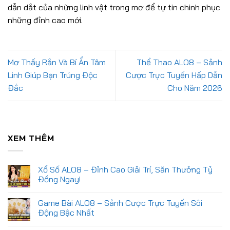
dẫn dắt của những linh vật trong mơ để tự tin chinh phục
những đỉnh cao mới.
Mơ Thấy Rắn Và Bí Ẩn Tâm
Thể Thao ALO8 – Sảnh
Linh Giúp Bạn Trúng Độc
Cược Trực Tuyến Hấp Dẫn
Đắc
Cho Năm 2026
XEM THÊM
Xổ Số ALO8 – Đỉnh Cao Giải Trí, Săn Thưởng Tỷ
Đồng Ngay!
Không
có
Game Bài ALO8 – Sảnh Cược Trực Tuyến Sôi
bình
luận
Động Bậc Nhất
ở
Xổ
Không
Số