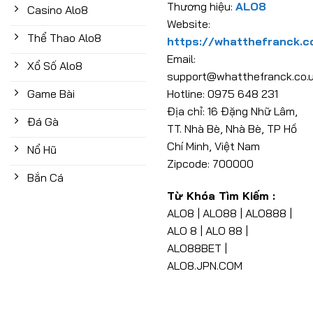
Thương hiệu:
ALO8
Casino Alo8
Website:
Thể Thao Alo8
https://whatthefranck.c
Email:
Xổ Số Alo8
support@whatthefranck.co.
Game Bài
Hotline: 0975 648 231
Địa chỉ: 16 Đặng Nhữ Lâm,
Đá Gà
TT. Nhà Bè, Nhà Bè, TP Hồ
Chí Minh, Việt Nam
Nổ Hũ
Zipcode: 700000
Bắn Cá
Từ Khóa Tìm Kiếm :
ALO8 | ALO88 | ALO888 |
ALO 8 | ALO 88 |
ALO88BET |
ALO8.JPN.COM