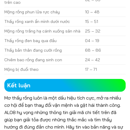
trên cao
Mộng rồng phun lửa rực cháy
10 – 48
Thấy rồng xanh ẩn mình dưới nước
15 – 51
Mộng rồng trắng hạ cánh xuống sân nhà
25 – 32
Thấy rồng đen bay qua đầu
04 – 19
Thấy bản thân đang cưỡi rồng
68 – 86
Chiêm bao rồng đang sinh con
24 – 42
Mộng bị đuổi theo
17 – 71
Kết luận
Mơ thấy rồng luôn là một dấu hiệu tích cực, mở ra nhiều
cơ hội để bạn thay đổi vận mệnh và gặt hái thành công.
ALO8 hy vọng những thông tin giải mã chi tiết trên đã
giúp bạn giải tỏa được những thắc mắc và tìm thấy
hướng đi đúng đắn cho mình. Hãy tin vào bản năng và sự