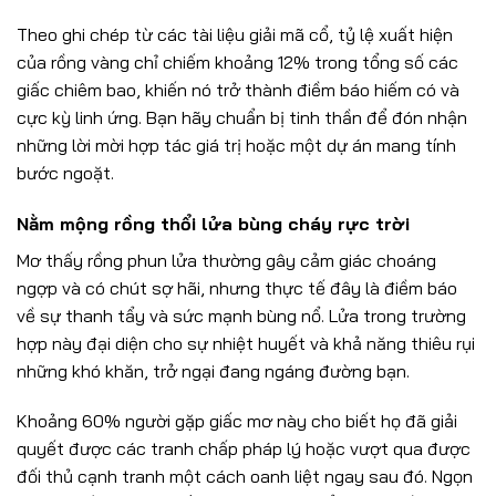
Theo ghi chép từ các tài liệu giải mã cổ, tỷ lệ xuất hiện
của rồng vàng chỉ chiếm khoảng 12% trong tổng số các
giấc chiêm bao, khiến nó trở thành điềm báo hiếm có và
cực kỳ linh ứng. Bạn hãy chuẩn bị tinh thần để đón nhận
những lời mời hợp tác giá trị hoặc một dự án mang tính
bước ngoặt.
Nằm mộng rồng thổi lửa bùng cháy rực trời
Mơ thấy rồng phun lửa thường gây cảm giác choáng
ngợp và có chút sợ hãi, nhưng thực tế đây là điềm báo
về sự thanh tẩy và sức mạnh bùng nổ. Lửa trong trường
hợp này đại diện cho sự nhiệt huyết và khả năng thiêu rụi
những khó khăn, trở ngại đang ngáng đường bạn.
Khoảng 60% người gặp giấc mơ này cho biết họ đã giải
quyết được các tranh chấp pháp lý hoặc vượt qua được
đối thủ cạnh tranh một cách oanh liệt ngay sau đó. Ngọn