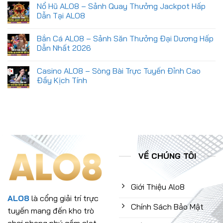
có
Nổ Hũ ALO8 – Sảnh Quay Thưởng Jackpot Hấp
ALO8
bình
–
luận
Dẫn Tại ALO8
Đỉnh
ở
Cao
Game
Không
Giải
Bài
có
Bắn Cá ALO8 – Sảnh Săn Thưởng Đại Dương Hấp
Trí,
ALO8
bình
Săn
–
luận
Dẫn Nhất 2026
Thưởng
Sảnh
ở
Tỷ
Cược
Nổ
Không
Đồng
Trực
Hũ
có
Casino ALO8 – Sòng Bài Trực Tuyến Đỉnh Cao
Ngay!
Tuyến
ALO8
bình
Sôi
–
luận
Đầy Kịch Tính
Động
Sảnh
ở
Bậc
Quay
Bắn
Không
Nhất
Thưởng
Cá
có
Jackpot
ALO8
bình
Hấp
–
luận
Dẫn
Sảnh
ở
Tại
Săn
Casino
ALO8
Thưởng
ALO8
Đại
–
Dương
Sòng
Hấp
Bài
VỀ CHÚNG TÔI
Dẫn
Trực
Nhất
Tuyến
2026
Đỉnh
Cao
Đầy
Giới Thiệu Alo8
Kịch
Tính
ALO8
là cổng giải trí trực
Chính Sách Bảo Mật
tuyến mang đến kho trò
chơi phong phú gồm slot