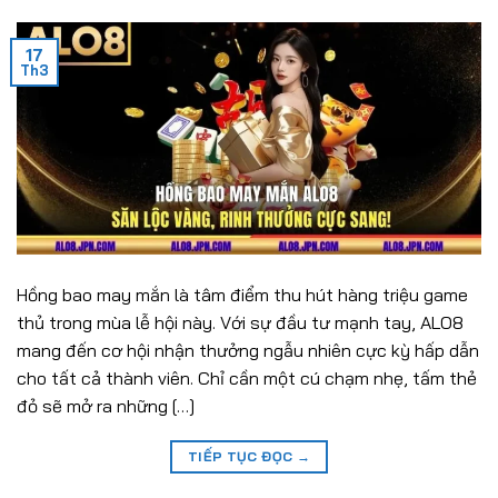
17
Th3
Hồng bao may mắn là tâm điểm thu hút hàng triệu game
thủ trong mùa lễ hội này. Với sự đầu tư mạnh tay, ALO8
mang đến cơ hội nhận thưởng ngẫu nhiên cực kỳ hấp dẫn
cho tất cả thành viên. Chỉ cần một cú chạm nhẹ, tấm thẻ
đỏ sẽ mở ra những […]
TIẾP TỤC ĐỌC
→