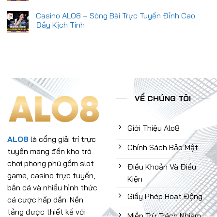
Tỷ
Cược
Nổ
Không
Đồng
Trực
Hũ
có
Casino ALO8 – Sòng Bài Trực Tuyến Đỉnh Cao
Ngay!
Tuyến
ALO8
bình
Sôi
–
luận
Đầy Kịch Tính
Động
Sảnh
ở
Bậc
Quay
Bắn
Không
Nhất
Thưởng
Cá
có
Jackpot
ALO8
bình
Hấp
–
luận
Dẫn
Sảnh
ở
Tại
Săn
Casino
ALO8
Thưởng
ALO8
Đại
–
Dương
Sòng
Hấp
Bài
VỀ CHÚNG TÔI
Dẫn
Trực
Nhất
Tuyến
2026
Đỉnh
Cao
Đầy
Giới Thiệu Alo8
Kịch
Tính
ALO8
là cổng giải trí trực
Chính Sách Bảo Mật
tuyến mang đến kho trò
chơi phong phú gồm slot
Điều Khoản Và Điều
game, casino trực tuyến,
Kiện
bắn cá và nhiều hình thức
Giấy Phép Hoạt Động
cá cược hấp dẫn. Nền
tảng được thiết kế với
Miễn Trừ Trách Nhiệm