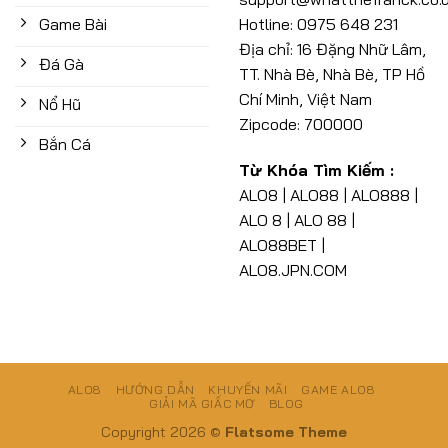
Game Bài
Hotline: 0975 648 231
Địa chỉ: 16 Đặng Nhữ Lâm,
Đá Gà
TT. Nhà Bè, Nhà Bè, TP Hồ
Chí Minh, Việt Nam
Nổ Hũ
Zipcode: 700000
Bắn Cá
Từ Khóa Tìm Kiếm :
ALO8 | ALO88 | ALO888 |
ALO 8 | ALO 88 |
ALO88BET |
ALO8.JPN.COM
ALO8
HƯỚNG DẪN
KHUYẾN MÃI
GAME ALO8
GIẢI MÃ GIẤC MƠ
BLOG
Copyright 2026 ©
Flatsome Theme