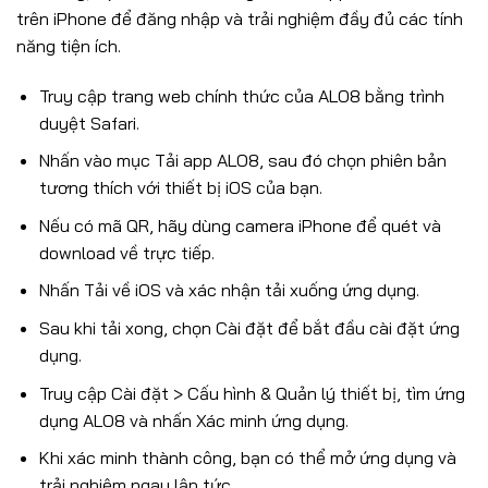
trên iPhone để đăng nhập và trải nghiệm đầy đủ các tính
năng tiện ích.
Truy cập trang web chính thức của ALO8 bằng trình
duyệt Safari.
Nhấn vào mục Tải app ALO8, sau đó chọn phiên bản
tương thích với thiết bị iOS của bạn.
Nếu có mã QR, hãy dùng camera iPhone để quét và
download về trực tiếp.
Nhấn Tải về iOS và xác nhận tải xuống ứng dụng.
Sau khi tải xong, chọn Cài đặt để bắt đầu cài đặt ứng
dụng.
Truy cập Cài đặt > Cấu hình & Quản lý thiết bị, tìm ứng
dụng ALO8 và nhấn Xác minh ứng dụng.
Khi xác minh thành công, bạn có thể mở ứng dụng và
trải nghiệm ngay lập tức.