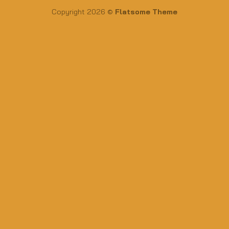
Copyright 2026 ©
Flatsome Theme