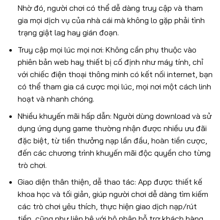
Nhờ đó, người chơi có thể dễ dàng truy cập và tham
gia mọi dịch vụ của nhà cái mà không lo gặp phải tình
trạng giật lag hay gián đoạn.
Truy cập mọi lúc mọi nơi: Không cần phụ thuộc vào
phiên bản web hay thiết bị cố định như máy tính, chỉ
với chiếc điện thoại thông minh có kết nối internet, bạn
có thể tham gia cá cược mọi lúc, mọi nơi một cách linh
hoạt và nhanh chóng.
Nhiều khuyến mãi hấp dẫn: Người dùng download và sử
dụng ứng dụng game thường nhận được nhiều ưu đãi
đặc biệt, từ tiền thưởng nạp lần đầu, hoàn tiền cược,
đến các chương trình khuyến mãi độc quyền cho từng
trò chơi.
Giao diện thân thiện, dễ thao tác: App được thiết kế
khoa học và tối giản, giúp người chơi dễ dàng tìm kiếm
các trò chơi yêu thích, thực hiện giao dịch nạp/rút
tiền, cũng như liên hệ với bộ phận hỗ trợ khách hàng