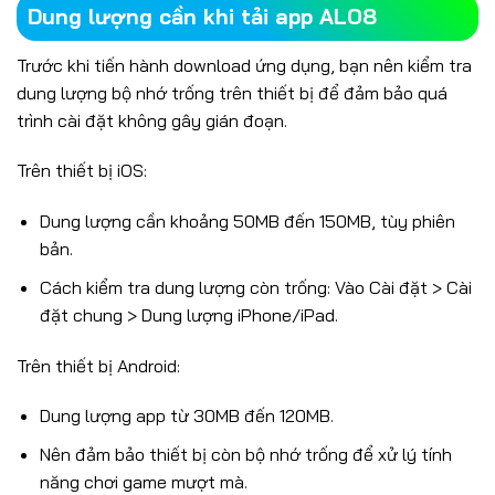
Dung lượng cần khi tải app ALO8
Trước khi tiến hành download ứng dụng, bạn nên kiểm tra
dung lượng bộ nhớ trống trên thiết bị để đảm bảo quá
trình cài đặt không gây gián đoạn.
Trên thiết bị iOS:
Dung lượng cần khoảng 50MB đến 150MB, tùy phiên
bản.
Cách kiểm tra dung lượng còn trống: Vào Cài đặt > Cài
đặt chung > Dung lượng iPhone/iPad.
Trên thiết bị Android:
Dung lượng app từ 30MB đến 120MB.
Nên đảm bảo thiết bị còn bộ nhớ trống để xử lý tính
năng chơi game mượt mà.