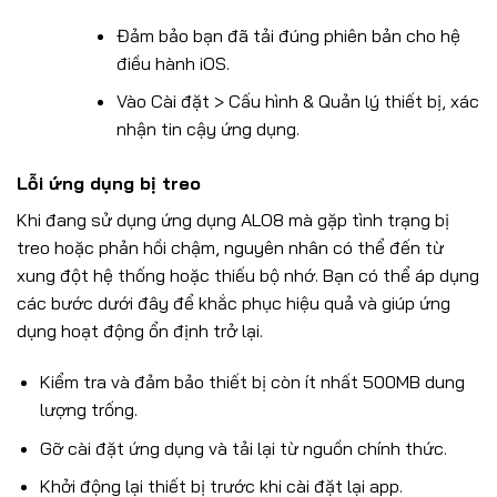
Đảm bảo bạn đã tải đúng phiên bản cho hệ
điều hành iOS.
Vào Cài đặt > Cấu hình & Quản lý thiết bị, xác
nhận tin cậy ứng dụng.
Lỗi ứng dụng bị treo
Khi đang sử dụng ứng dụng ALO8 mà gặp tình trạng bị
treo hoặc phản hồi chậm, nguyên nhân có thể đến từ
xung đột hệ thống hoặc thiếu bộ nhớ. Bạn có thể áp dụng
các bước dưới đây để khắc phục hiệu quả và giúp ứng
dụng hoạt động ổn định trở lại.
Kiểm tra và đảm bảo thiết bị còn ít nhất 500MB dung
lượng trống.
Gỡ cài đặt ứng dụng và tải lại từ nguồn chính thức.
Khởi động lại thiết bị trước khi cài đặt lại app.